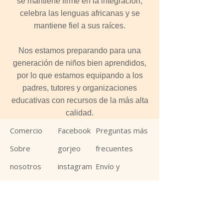
se mantiene firme en la integración,
celebra las lenguas africanas y se
mantiene fiel a sus raíces.
Nos estamos preparando para una
generación de niños bien aprendidos,
por lo que estamos equipando a los
padres, tutores y organizaciones
educativas con recursos de la más alta
calidad.
Comercio
Facebook
Preguntas más
Sobre
gorjeo
frecuentes
nosotros
instagram
Envío y
Contacto
interés
devoluciones
distribuidor
Política de la
es
tienda