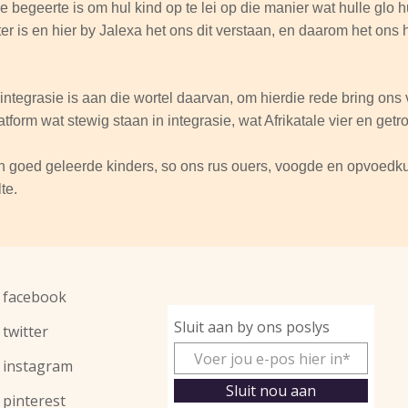
se begeerte is om hul kind op te lei op die manier wat hulle glo 
ter is en hier by Jalexa het ons dit verstaan, en daarom het on
ntegrasie is aan die wortel daarvan, om hierdie rede bring ons vi
tform wat stewig staan in integrasie, wat Afrikatale vier en getr
van goed geleerde kinders, so ons rus ouers, voogde en opvoedk
te.
facebook
Sluit aan by ons poslys
twitter
instagram
Sluit nou aan
pinterest