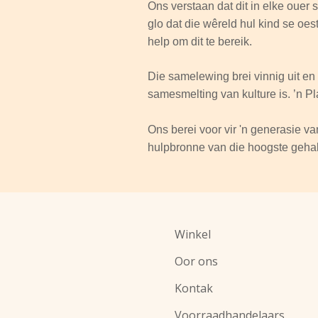
Ons verstaan dat dit in elke ouer 
glo dat die wêreld hul kind se oes
help om dit te bereik.
Die samelewing brei vinnig uit en i
samesmelting van kulture is. ’n Pla
Ons berei voor vir 'n generasie 
hulpbronne van die hoogste gehal
Winkel
Oor ons
Kontak
Voorraadhandelaars