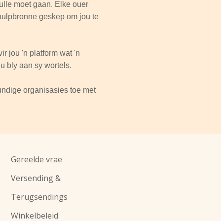
hulle moet gaan. Elke ouer
s hulpbronne geskep om jou te
r jou 'n platform wat 'n
ou bly aan sy wortels.
undige organisasies toe met
Gereelde vrae
Versending &
Terugsendings
Winkelbeleid