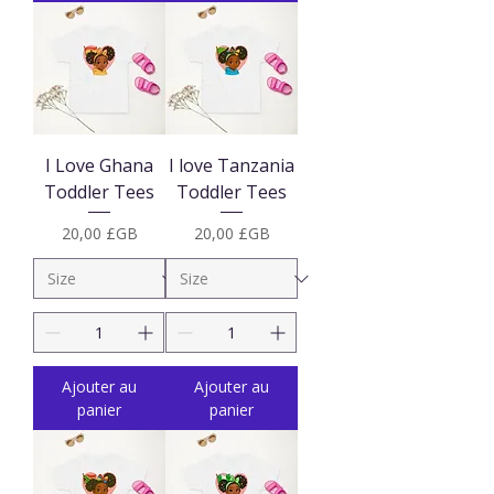
I Love Ghana
I love Tanzania
Toddler Tees
Toddler Tees
Prix
Prix
20,00 £GB
20,00 £GB
Ajouter au
Ajouter au
panier
panier