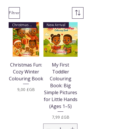
Filtrer
Christmas Arrival
New Arrival
Christmas Fun:
My First
Cozy Winter
Toddler
Colouring Book
Colouring
Book: Big
Prix
9,00 £GB
Simple Pictures
for Little Hands
(Ages 1–5)
Prix
7,99 £GB