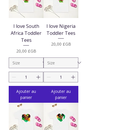
I love South
I love Nigeria
Africa Toddler
Toddler Tees
Tees
Prix
20,00 £GB
Prix
20,00 £GB
Ajouter au
Ajouter au
panier
panier