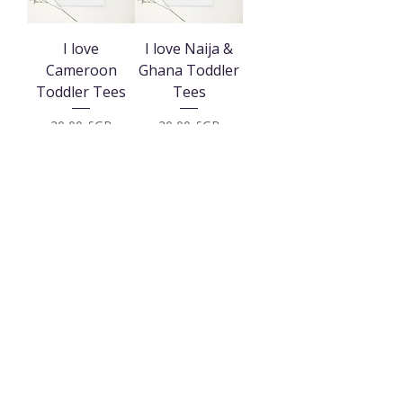
I love
I love Naija &
Cameroon
Ghana Toddler
Toddler Tees
Tees
Prix
Prix
20,00 £GB
20,00 £GB
Ajouter au
Ajouter au
panier
panier