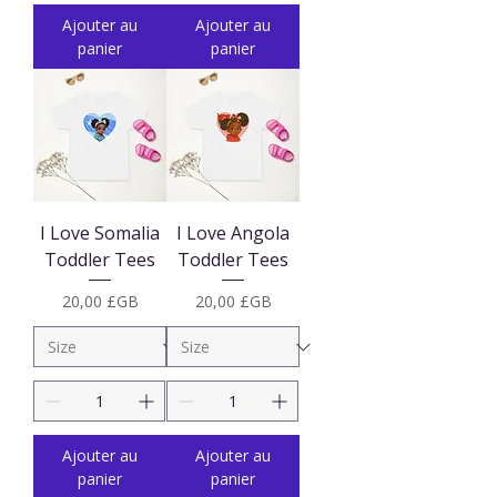
Ajouter au
Ajouter au
panier
panier
I Love Somalia
I Love Angola
Toddler Tees
Toddler Tees
Prix
Prix
20,00 £GB
20,00 £GB
Ajouter au
Ajouter au
panier
panier