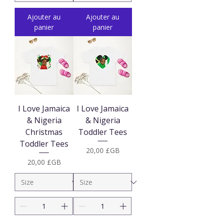
Ajouter au
Ajouter au
panier
panier
I Love Jamaica
I Love Jamaica
& Nigeria
& Nigeria
Christmas
Toddler Tees
Toddler Tees
Prix
20,00 £GB
Prix
20,00 £GB