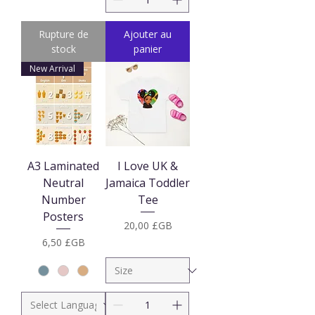
Rupture de
Ajouter au
stock
panier
New Arrival
A3 Laminated
I Love UK &
Neutral
Jamaica Toddler
Number
Tee
Posters
Prix
20,00 £GB
Prix
6,50 £GB